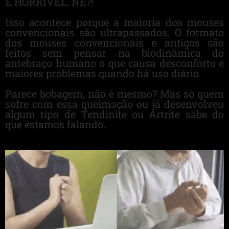
É HORRÍVEL, NÉ?!
Isso acontece porque a maioria dos mouses
convencionais são ultrapassados. O formato
dos mouses convencionais e antigos são
feitos sem pensar na biodinâmica do
antebraço humano o que causa desconforto e
maiores problemas quando há uso diário.
Parece bobagem, não é mesmo? Mas só quem
sofre com essa queimação ou já desenvolveu
algum tipo de Tendinite ou Artrite sabe do
que estamos falando.