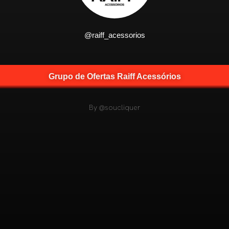
@raiff_acessorios
Grupo de Ofertas Raiff Acessórios
By
@soucliquer